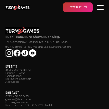
JETZT BUCHEN
Euer Team. Eure Show. Euer Sieg.
TV-Gameshow-Feeling live in Brühl bei Köln.
80+ Games, 12 Räume und 2,5 Stunden Action.
EVENTS
JGA / Polterabend
Firmen-Event
Geburtstag
Exklusive Location
Alle Spiele
KONTAKT
0172 – 58 500 55
games@turmx.de
turmxgames.de
Kurfürstenstr. 58–60 50321 Brühl