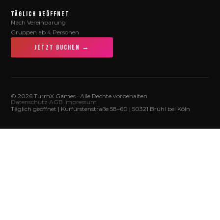
TÄGLICH GEÖFFNET
Nach Vereinbarung
Gruppen ab 4 Personen
JETZT BUCHEN →
© 2026 TurmX Games · Alle Rechte vorbehalten
Datenschutz
·
AGB
·
Impressum
Täglich geöffnet | Kurfürstenstraße 58–60 | 50321 Brühl bei Köln