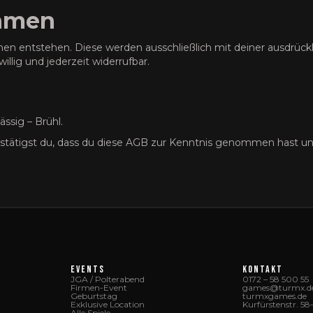
ahmen
 entstehen. Diese werden ausschließlich mit deiner ausdrückl
willig und jederzeit widerrufbar.
ässig – Brühl.
stätigst du, dass du diese AGB zur Kenntnis genommen hast u
EVENTS
KONTAKT
JGA / Polterabend
0172 – 58 500 55
Firmen-Event
games@turmx.d
Geburtstag
turmxgames.de
Exklusive Location
Kurfürstenstr. 5
Alle Spiele