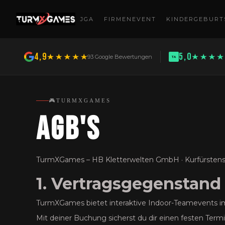
JGA
FIRMENEVENT
KINDERGEBURT
4,9
5,0
93 Google Bewertungen
🎮TURMXGAMES
AGB's
TurmXGames – HB Kletterwelten GmbH · Kurfürstenstr
1. Vertragsgegenstand
TurmXGames bietet interaktive Indoor-Teamevents im
Mit deiner Buchung sicherst du dir einen festen Term